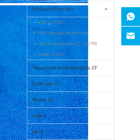
Vehículos Especiales
WSK y TCHD
7421 Engranaje de dirección
Caja de transferencia ZF VG2700
Torque TraXon
Transmisión remanufacturada ZF
Lubricante ZF
Marina ZF
wabco
bosch