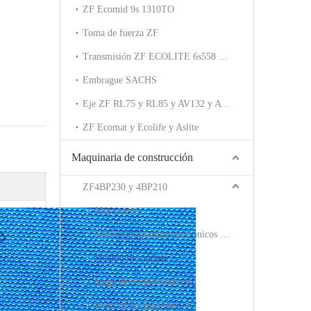
ZF Ecomid 9s 1310TO
Toma de fuerza ZF
Transmisión ZF ECOLITE 6s558 6s508
Embrague SACHS
Eje ZF RL75 y RL85 y AV132 y AV133
ZF Ecomat y Ecolife y Aslite
Maquinaria de construcción
ZF4BP230 y 4BP210
Alojamiento
Piezas y accesorios electrónicos y de válvulas
Módulo de entrada
Juego de acoplamiento K1
Juego de acoplamiento K2