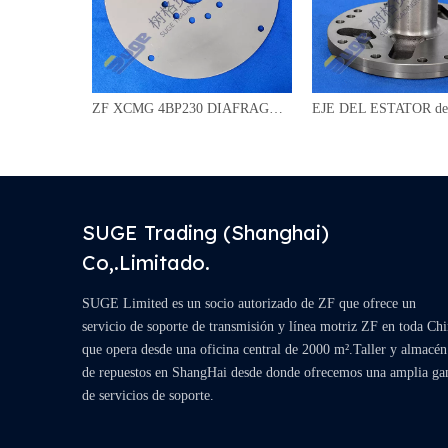
ZF LZZF Liugong 4BP230 transmisión EJE DE BOMBA 4681 354 001
ZF XCMG 4BP230 DIAFRAGMA de transmisión 4681 330 012
SUGE Trading (Shanghai)
Co,.Limitado.
SUGE Limited es un socio autorizado de ZF que ofrece un
servicio de soporte de transmisión y línea motriz ZF en toda Ch
que opera desde una oficina central de 2000 m².Taller y almacén
de repuestos en ShangHai desde donde ofrecemos una amplia g
de servicios de soporte.