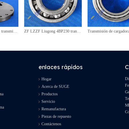
EJE DEL ESTATOR de transmisión del cargador de ruedas ZF 4BP230 4681 301 020
ZF LZZF Liugong 4BP230 transmisión BOMBA EJE RODAMIENTO DE BOLAS 0735 372 298
enlaces rápidos
C
Di
Hogar
Fe
Acerca de SUGE
Ge
ina
Productos
Te
Servicio
M
ama
Remanufactura
Co
Piezas de repuesto
Contáctenos