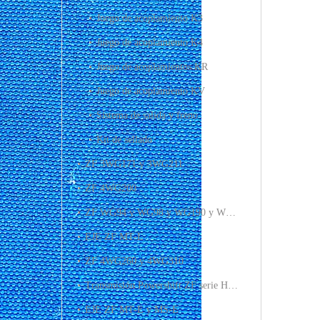
Juego de acoplamiento K3
Juego de acoplamiento K4
Juego de acoplamientos KR
Juego de acoplamiento KV
Sistema de salida y freno
Kit de sellado
ZF 3WG171 y 3WG211
ZF 4WG200
ZF WG94 y WG98 y WG190 y WG210 y WG171 y WG211
EJE ZF MT-L
ZF 4WG260 y 4WG310
Transmisión Powershift ZF serie HL 2HL270 2HL290
EJE ZF MT-E y MS-E