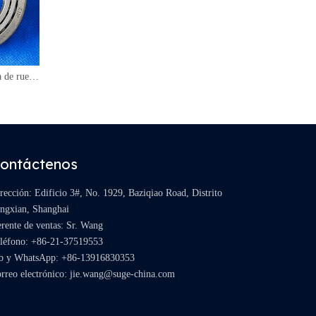
Transmisión de cargadora de ruedas ZF 4BP230 COJINETE 0735 372 296
SELLO DE BOMBA DE ENGRANAJES de transmisión ZF 4BP230 0634 311 837
ontáctenos
rección: Edificio 3#, No. 1929, Baziqiao Road, Distrito
ngxian, Shanghai
rente de ventas: Sr. Wang
léfono: +86-21-37519553
b y WhatsApp:
+86-13916830353
rreo electrónico:
jie.wang@suge-china.com