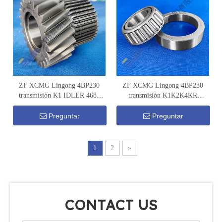
ZF XCMG Lingong 4BP230
ZF XCMG Lingong 4BP230
transmisión K1 IDLER 4681
transmisión K1K2K4KR
371 001
COJINETE TRASERO 0735
372 300
Preguntar
Preguntar
1
2
»
CONTACT US