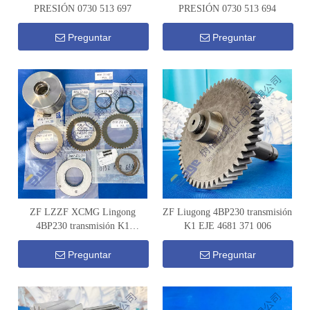
PRESIÓN 0730 513 697
PRESIÓN 0730 513 694
Preguntar
Preguntar
ZF LZZF XCMG Lingong
ZF Liugong 4BP230 transmisión
4BP230 transmisión K1
K1 EJE 4681 371 006
CONJUNTO DE EMBRAGUE
4681 271 001
Preguntar
Preguntar