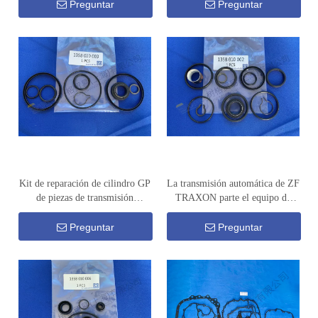
847
010 001
Preguntar
Preguntar
Kit de reparación de cilindro GP
La transmisión automática de ZF
de piezas de transmisión
TRAXON parte el equipo de
automática ZF TRAXON 1358
reparación del cilindro del HG
010 003
1358 010 002
Preguntar
Preguntar