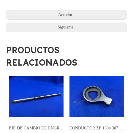
Anterior:
Siguiente:
PRODUCTOS
RELACIONADOS
RAGUE EXTERIOR ZF 1024 302 050
EJE DE CAMBIO DE ENGRANAJES ZF 1304 307 272
CONDUCTOR ZF 1304 307 260