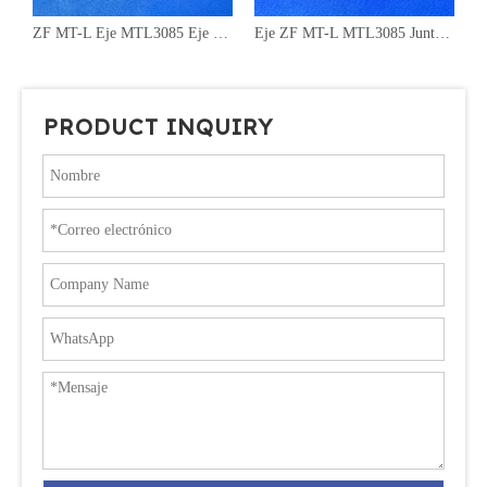
lo de freno 0734 317 377
ZF MT-L Eje MTL3085 Eje U Anillo de freno 0734 317 376
Eje ZF MT-L MTL3085 Junta tórica del eje de la carcasa 0634 304 244
PRODUCT INQUIRY