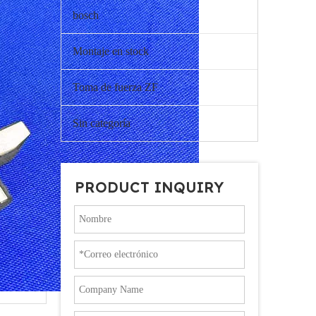
bosch
Montaje en stock
Toma de fuerza ZF
Sin categoría
PRODUCT INQUIRY