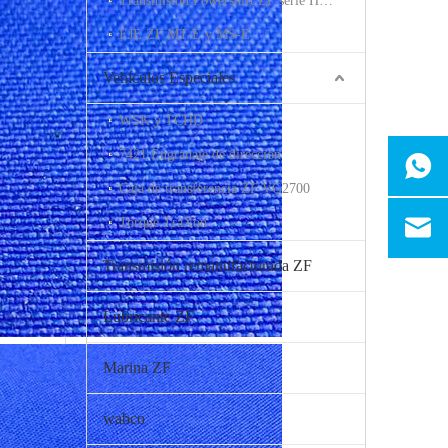
Transmisión Powershift ZF serie HL 2HL270 2HL290
EJE ZF MT-E y MS-E
Vehículos Especiales
WSK y TCHD
7421 Engranaje de dirección
Caja de transferencia ZF VG2700
Torque TraXon
Transmisión remanufacturada ZF
Lubricante ZF
Marina ZF
wabco