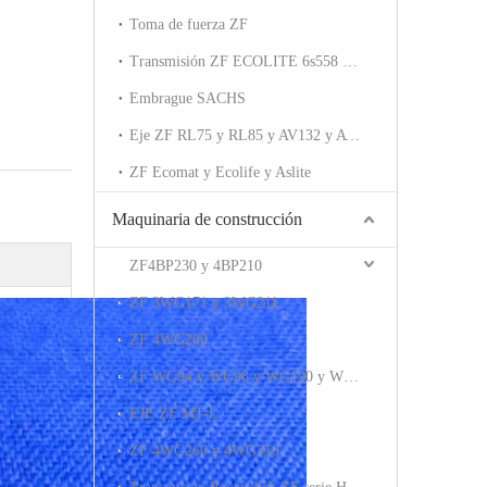
Toma de fuerza ZF
Transmisión ZF ECOLITE 6s558 6s508
Embrague SACHS
Eje ZF RL75 y RL85 y AV132 y AV133
ZF Ecomat y Ecolife y Aslite
Maquinaria de construcción
ZF4BP230 y 4BP210
ZF 3WG171 y 3WG211
ZF 4WG200
ZF WG94 y WG98 y WG190 y WG210 y WG171 y WG211
EJE ZF MT-L
ZF 4WG260 y 4WG310