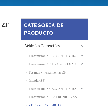
n ZF
CATEGORIA DE
PRODUCTO
Vehículos Comerciales
Transmisión ZF ECOSPLIT 4 162230 16S2531
Transmisión ZF TraXon 12TX2420 12TX2621
Testman y herramientas ZF
Intarder ZF
Transmisión ZF ECOSPLIT 3 16S181 16S221
Transmisión ZF ASTRONIC 12AS2540 12AS2330
ZF Ecomid 9s 1310TO