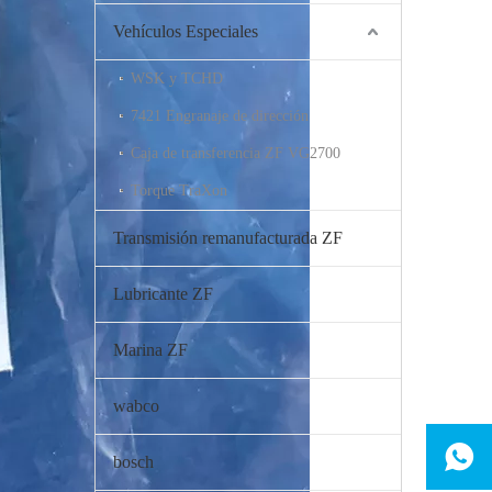
Vehículos Especiales
WSK y TCHD
7421 Engranaje de dirección
Caja de transferencia ZF VG2700
Torque TraXon
Transmisión remanufacturada ZF
Lubricante ZF
Marina ZF
wabco
bosch