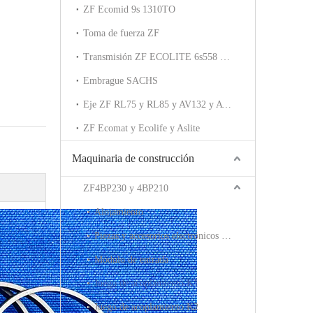
ZF Ecomid 9s 1310TO
Toma de fuerza ZF
Transmisión ZF ECOLITE 6s558 6s508
Embrague SACHS
Eje ZF RL75 y RL85 y AV132 y AV133
ZF Ecomat y Ecolife y Aslite
Maquinaria de construcción
ZF4BP230 y 4BP210
Alojamiento
Piezas y accesorios electrónicos y de válvulas
Módulo de entrada
Juego de acoplamiento K1
Juego de acoplamiento K2