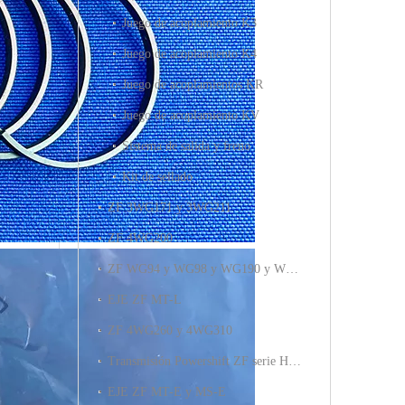
Juego de acoplamiento K3
Juego de acoplamiento K4
Juego de acoplamientos KR
Juego de acoplamiento KV
Sistema de salida y freno
Kit de sellado
ZF 3WG171 y 3WG211
ZF 4WG200
ZF WG94 y WG98 y WG190 y WG210 y WG171 y WG211
EJE ZF MT-L
ZF 4WG260 y 4WG310
Transmisión Powershift ZF serie HL 2HL270 2HL290
EJE ZF MT-E y MS-E