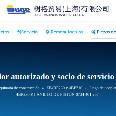
ctos
Servicio
Remanufactura
Piezas de
or autorizado y socio de servici
uinaria de construcción
»
ZF4BP230 y 4BP210
»
Juego de acopl
4BP230 K1 ANILLO DE PISTÓN 0734 401 267