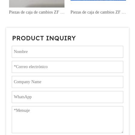
Piezas de caja de cambios ZF ECOSPLIT4 MUELLE DE COMPRESIÓN 0732 040 409
Piezas de caja de cambios ZF ECOSPLIT4 1 y 2G Cuerpo sincronizador 1356 304 022
Piezas de caja de cambios ZF ECOSPLIT
PRODUCT INQUIRY